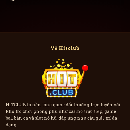
Truy cập
Hitclub
bằng trình duyệt điện thoại,
tìm nút
"Tải App"
ở góc trên màn hình. File
APK có dung lượng khoảng
35-40 MB
, tải về
trong
10-20 giây
với wifi thông thường.
Trước khi cài, Android yêu cầu bật thủ công một
quyền:
Về Hitclub
Vào
Cài đặt
→
Bảo mật
(hoặc
Quyền riêng tư
tùy dòng máy)
Bật
"Cài đặt ứng dụng không rõ nguồn gốc"
cho trình duyệt bạn đang dùng
Quay lại file APK vừa tải → nhấn
Cài đặt
Sau cài xong, tắt lại quyền đó - không cần giữ
thường xuyên
HITCLUB là nền tảng game đổi thưởng trực tuyến với
kho trò chơi phong phú như casino trực tiếp, game
Toàn bộ quá trình mất khoảng
3-5 phút
tính từ
bài, bắn cá và slot nổ hũ, đáp ứng nhu cầu giải trí đa
lúc mở link. Xem video tải Hitclub bên dưới
dạng.