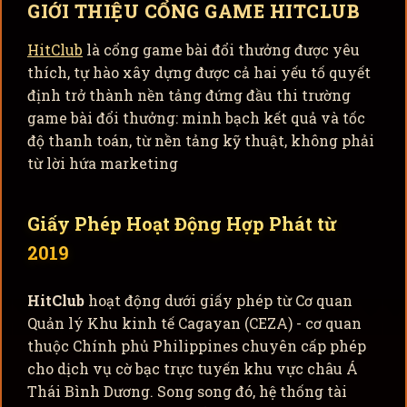
GIỚI THIỆU CỔNG GAME HITCLUB
HitClub
là cổng game bài đổi thưởng được yêu
thích, tự hào xây dựng được cả hai yếu tố quyết
định trở thành nền tảng đứng đầu thi trường
game bài đổi thưởng: minh bạch kết quả và tốc
độ thanh toán, từ nền tảng kỹ thuật, không phải
từ lời hứa marketing
Giấy Phép Hoạt Động Hợp Phát từ
2019
HitClub
hoạt động dưới giấy phép từ Cơ quan
Quản lý Khu kinh tế Cagayan (CEZA) - cơ quan
thuộc Chính phủ Philippines chuyên cấp phép
cho dịch vụ cờ bạc trực tuyến khu vực châu Á
Thái Bình Dương. Song song đó, hệ thống tài