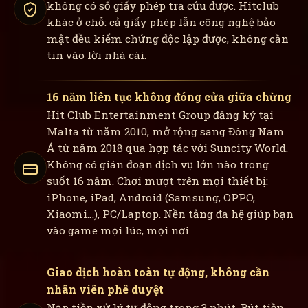
không có số giấy phép tra cứu được. Hitclub
khác ở chỗ: cả giấy phép lẫn công nghệ bảo
mật đều kiểm chứng độc lập được, không cần
tin vào lời nhà cái.
16 năm liên tục không đóng cửa giữa chừng
Hit Club Entertainment Group đăng ký tại
Malta từ năm 2010, mở rộng sang Đông Nam
Á từ năm 2018 qua hợp tác với Suncity World.
Không có gián đoạn dịch vụ lớn nào trong
suốt 16 năm. Chơi mượt trên mọi thiết bị:
iPhone, iPad, Android (Samsung, OPPO,
Xiaomi…), PC/Laptop. Nền tảng đa hệ giúp bạn
vào game mọi lúc, mọi nơi
Giao dịch hoàn toàn tự động, không cần
nhân viên phê duyệt
Nạp tiền xử lý tự động trong 3 phút. Rút tiền