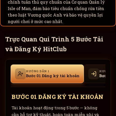
chính tuân thủ quy chuẩn của Cơ quan Quản lý
Isle of Man, đảm bảo tiêu chuẩn chống rửa tiền
theo luật Vương quốc Anh và bảo vệ quyền lợi
người chơi ở mức cao nhất.
Tính công bằng của từng ván chơi được kiểm
Trực Quan Qui Trình 5 Bước Tải
định bởi hai tổ chức độc lập: iTech Labs (Costa
Rica) và BMM Testlabs - cả hai kiểm tra định kỳ
và Đăng Ký HitClub
thuật toán sinh kết quả và tỷ lệ hoàn trả (RTP),
xác nhận không có can thiệp kỹ thuật từ phía
nhà cái.
HƯỚNG DẪN 1
HƯỚNG D
Về lịch sử thành lập:
Hitclub Entertainment
Bước 01 Đăng ký tài khoản
Bước 02
Group đăng ký hoạt động tại Malta
năm 2010
theo tiêu chuẩn pháp lý châu Âu. Đến
năm 2018
,
thương hiệu mở rộng sang Đông Nam Á qua hợp
BƯỚC 01 ĐĂNG KÝ TÀI KHOẢN
tác với Suncity World - một trong những tập
đoàn sòng bạc lớn nhất châu Á có trụ sở tại
Tài khoản hoạt động trong 5 bước — không
Philippines. Cấu trúc pháp lý kép này giúp
cần hỗ trợ kỹ thuật, hoàn toàn miễn phí và