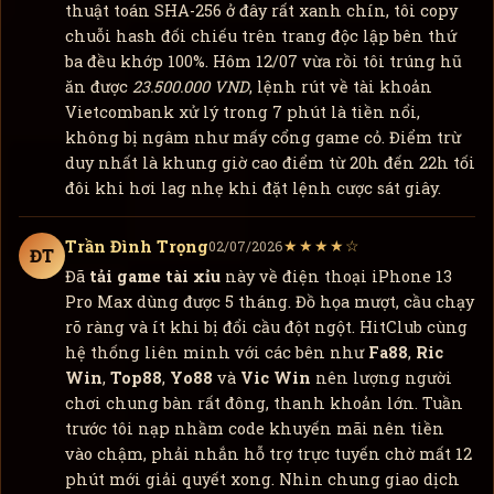
thuật toán SHA-256 ở đây rất xanh chín, tôi copy
Cần nói thẳng một điểm:
HitClub
chưa công bố
chuỗi hash đối chiếu trên trang độc lập bên thứ
RTP chi tiết theo từng tựa slot - tiêu chuẩn bắt
ba đều khớp 100%. Hôm 12/07 vừa rồi tôi trúng hũ
buộc tại các cổng game được cấp phép MGA
ăn được
23.500.000 VND
, lệnh rút về tài khoản
(Malta Gaming Authority) và UKGC nhưng chưa
Vietcombank xử lý trong 7 phút là tiền nổi,
không bị ngâm như mấy cổng game cỏ. Điểm trừ
phổ biến ở thị trường Đông Nam Á. Người chơi
duy nhất là khung giờ cao điểm từ 20h đến 22h tối
nên xem nhóm slot là giải trí có yếu tố may
đôi khi hơi lag nhẹ khi đặt lệnh cược sát giây.
mắn cao, không phải chiến lược tối ưu tài chính.
Kho game tại
Hit Club
còn mở rộng thêm: Bắn
Trần Đình Trọng
★★★★☆
02/07/2026
ĐT
Cá đổi thưởng, Live Casino với dealer thật qua
Đã
tải game tài xỉu
này về điện thoại iPhone 13
video trực tiếp, Cá cược Thể thao, eSports, Đá Gà
Pro Max dùng được 5 tháng. Đồ họa mượt, cầu chạy
trực tuyến và Xổ số tốc độ - đủ để người chơi
rõ ràng và ít khi bị đổi cầu đột ngột. HitClub cùng
chuyển sang thể loại khác mà không cần rời
hệ thống liên minh với các bên như
Fa88
,
Ric
khỏi nền tảng.
Win
,
Top88
,
Yo88
và
Vic Win
nên lượng người
chơi chung bàn rất đông, thanh khoản lớn. Tuần
NẠP TIỀN VÀ RÚT TIỀN TẠI
trước tôi nạp nhầm code khuyến mãi nên tiền
vào chậm, phải nhắn hỗ trợ trực tuyến chờ mất 12
HITCLUB NHANH CHÓNG
phút mới giải quyết xong. Nhìn chung giao dịch