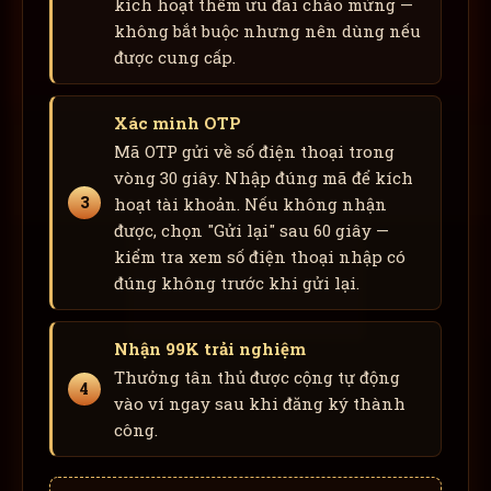
Cơ chế hoạt động cụ thể:
trước khi ván đấu bắt
kích hoạt thêm ưu đãi chào mừng —
đầu, hệ thống sinh ra một chuỗi mã hóa kết quả
không bắt buộc nhưng nên dùng nếu
(Hash) theo thuật toán
SHA-256
và hiển thị công
được cung cấp.
khai trên màn hình. Khi ván kết thúc, chuỗi dữ
liệu gốc chưa mã hóa được công bố kèm kết quả
Xác minh OTP
xúc xắc. Người chơi sao chép chuỗi gốc này, dán
Mã OTP gửi về số điện thoại trong
vào bất kỳ công cụ MD5 kiểm tra trực tuyến nào
vòng 30 giây. Nhập đúng mã để kích
và tự mã hóa lại. Nếu kết quả trùng khớp với
hoạt tài khoản. Nếu không nhận
Hash đã hiển thị ban đầu - kết quả ván đó không
được, chọn "Gửi lại" sau 60 giây —
thể bị thay đổi sau khi tiền đã đặt cược.
kiểm tra xem số điện thoại nhập có
đúng không trước khi gửi lại.
Thuật toán SHA-256 được dùng trong hệ thống
Bitcoin và bảo mật ngân hàng quốc tế - không
phải công nghệ do
HitClub
tự phát triển mà là
Nhận 99K trải nghiệm
tiêu chuẩn mở, bất kỳ ai cũng có thể kiểm tra
Thưởng tân thủ được cộng tự động
bằng công cụ miễn phí. Đây là điểm
Hit Club
vào ví ngay sau khi đăng ký thành
vượt trội rõ ràng so với phần lớn cổng game Việt
công.
Nam hiện tại vốn không có cơ chế xác minh
tương đương.