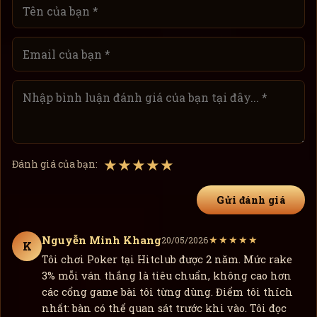
Poker tại
HitClub
hỗ trợ nhiều loại bàn theo mức
cược khác nhau, từ bàn mới đến bàn cao cấp.
Người chơi có thể quan sát bàn chơi trước khi
vào - tính năng này giúp đánh giá phong độ đối
thủ mà không tốn phí tham gia.
Tài xỉu MD5 và mini game tốc độ
★
★
★
★
★
Đánh giá của bạn:
Tài Xỉu MD5 là sản phẩm trung tâm của
HitClub
- mỗi ván kết thúc trong vài chục giây, kết quả
Gửi đánh giá
xác minh được bằng cơ chế SHA-256 như đã mô
tả ở trên. Đây là lý do nhiều người chơi ưu tiên
Nguyễn Minh Khang
★★★★★
20/05/2026
K
nền tảng này cho tài xỉu online thay vì các cổng
Tôi chơi Poker tại Hitclub được 2 năm. Mức rake
game không có cơ chế kiểm chứng tương đương.
3% mỗi ván thắng là tiêu chuẩn, không cao hơn
các cổng game bài tôi từng dùng. Điểm tôi thích
Nhóm mini game này phù hợp với người muốn
nhất: bàn có thể quan sát trước khi vào. Tôi đọc
nhiều ván trong thời gian ngắn. Tuy nhiên đây