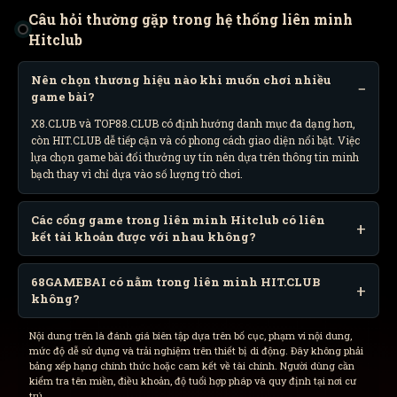
bất kỳ ai - kể cả người tự xưng là nhân viên hỗ
Câu hỏi thường gặp trong hệ thống liên minh
trợ. Nhân viên chính thức của
Hit Club
không
Hitclub
bao giờ yêu cầu mật khẩu qua kênh chat. Gặp
yêu cầu này là dấu hiệu lừa đảo mạo danh.
Nên chọn thương hiệu nào khi muốn chơi nhiều
game bài?
ỨNG DỤNG MOBILE ĐỂ TẢI APP
X8.CLUB và TOP88.CLUB có định hướng danh mục đa dạng hơn,
còn HIT.CLUB dễ tiếp cận và có phong cách giao diện nổi bật. Việc
HITCLUB VỀ ĐIỆN THOẠI
lựa chọn game bài đổi thưởng uy tín nên dựa trên thông tin minh
bạch thay vì chỉ dựa vào số lượng trò chơi.
HitClub
không có mặt trên App Store hay
Google Play - đây là điểm khác biệt cần biết
Các cổng game trong liên minh Hitclub có liên
trước khi tìm kiếm. Cổng game phân phối ứng
kết tài khoản được với nhau không?
dụng qua file APK tải trực tiếp từ trang chủ,
tránh các ràng buộc kiểm duyệt của chợ ứng
68GAMEBAI có nằm trong liên minh HIT.CLUB
dụng chính thống.
không?
Nội dung trên là đánh giá biên tập dựa trên bố cục, phạm vi nội dung,
Tải
Hit Club
trên Android
mức độ dễ sử dụng và trải nghiệm trên thiết bị di động. Đây không phải
bảng xếp hạng chính thức hoặc cam kết về tài chính. Người dùng cần
kiểm tra tên miền, điều khoản, độ tuổi hợp pháp và quy định tại nơi cư
trú.