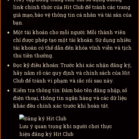
link chính thức của Hit Club để tránh các trang
giả mạo, bảo vệ thông tin cá nhân và tài sản của
bạn.
Một tài khoản cho mỗi người: Mỗi thành viên
chỉ được phép tạo một tài khoản. Sử dụng nhiều
tài khoản có thể dẫn đến khóa vĩnh viễn và tịch
thu tiền thưởng.
Đọc kỹ điều khoản: Trước khi xác nhận đăng ký,
hãy nắm rõ các quy định và chính sách của Hit
Club để tránh vi phạm và rắc rối sau này.
Kiểm tra thông tin: Đảm bảo tên đăng nhập, số
điện thoại, thông tin ngân hàng và các dữ liệu
khác đều chính xác trước khi hoàn tất.
Lưu ý quan trọng khi người chơi thực
hiện đăng ký Hit Club