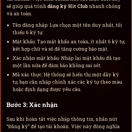
sẽ giúp quá trình
đăng ký Hit Club
nhanh chóng
và an toàn.
Tên đăng nhập: Lựa chọn một tên duy nhất, tối
thiểu 6 ký tự.
Mật khẩu: Tạo mật khẩu an toàn, ít nhất 6 ký tự,
kết hợp chữ và số để tăng cường bảo mật.
Xác nhận mật khẩu: Nhập lại mật khẩu đã tạo
một lần nữa để đảm bảo không sai sót.
Mã xác thực: Hệ thống sẽ hiển thị một dãy ký
tự, bạn cần nhập chính xác các ký tự theo màu
hoặc định dạng được yêu cầu.
Bước 3: Xác nhận
Sau khi hoàn tất việc nhập thông tin, nhấn nút
“Đăng ký” để tạo tài khoản. Việc này đồng nghĩa