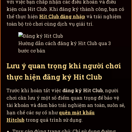
với việc bạn chấp nhận các điều khoản và điều
kiện của Hit Club. Khi đăng ký thành công, bạn có
thể thực hiện
Hit Club đăng nhập
và trải nghiệm
toàn bộ trò chơi cùng dịch vụ giải trí.
Hướng dẫn cách đăng ký Hit Club qua 3
bước cơ bản
Lưu ý quan trọng khi người chơi
thực hiện đăng ký Hit Club
Trước khi hoàn tất việc
đăng ký Hit Club
, người
chơi cần lưu ý một số điểm quan trọng để bảo vệ
tài khoản và đảm bảo trải nghiệm an toàn, suôn sẻ,
hạn chế các sự cố như
quên mật khẩu
Hitclub
trong quá trình sử dụng.
Truy cập đúng trang chủ: Chỉ sử dụng đường