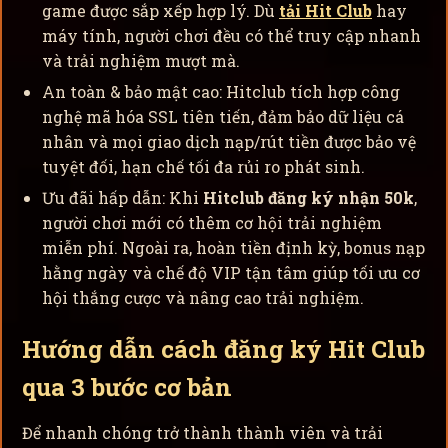
game được sắp xếp hợp lý. Dù
tải Hit Club
hay
máy tính, người chơi đều có thể truy cập nhanh
và trải nghiệm mượt mà.
An toàn & bảo mật cao: Hitclub tích hợp công
nghệ mã hóa SSL tiên tiến, đảm bảo dữ liệu cá
nhân và mọi giao dịch nạp/rút tiền được bảo vệ
tuyệt đối, hạn chế tối đa rủi ro phát sinh.
Ưu đãi hấp dẫn: Khi
Hitclub đăng ký nhận 50k
,
người chơi mới có thêm cơ hội trải nghiệm
miễn phí. Ngoài ra, hoàn tiền định kỳ, bonus nạp
hằng ngày và chế độ VIP tận tâm giúp tối ưu cơ
hội thắng cược và nâng cao trải nghiệm.
Hướng dẫn cách đăng ký Hit Club
qua 3 bước cơ bản
Để nhanh chóng trở thành thành viên và trải