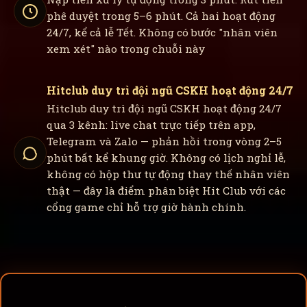
phê duyệt trong 5–6 phút. Cả hai hoạt động
24/7, kể cả lễ Tết. Không có bước "nhân viên
xem xét" nào trong chuỗi này
Hitclub duy trì đội ngũ CSKH hoạt động 24/7
Hitclub duy trì đội ngũ CSKH hoạt động 24/7
qua 3 kênh: live chat trực tiếp trên app,
Telegram và Zalo — phản hồi trong vòng 2–5
phút bất kể khung giờ. Không có lịch nghỉ lễ,
không có hộp thư tự động thay thế nhân viên
thật — đây là điểm phân biệt Hit Club với các
cổng game chỉ hỗ trợ giờ hành chính.