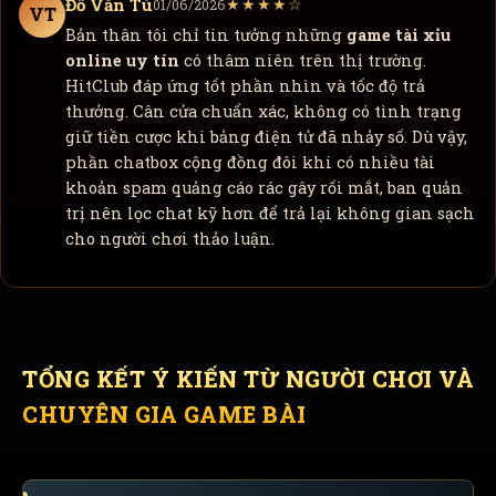
Đỗ Văn Tú
★★★★☆
01/06/2026
Tài khoản đã xác minh số điện thoại chính
VT
Bản thân tôi chỉ tin tưởng những
game tài xỉu
chủ
online uy tín
có thâm niên trên thị trường.
Số dư ví tối thiểu
100.000 VND
HitClub đáp ứng tốt phần nhìn và tốc độ trả
Hoàn thành đủ số vòng cược yêu cầu - thường
thưởng. Cân cửa chuẩn xác, không có tình trạng
là
25 lần
tổng vốn ban đầu nếu tài khoản đang
giữ tiền cược khi bảng điện tử đã nhảy số. Dù vậy,
dùng khuyến mãi chào mừng
phần chatbox cộng đồng đôi khi có nhiều tài
khoản spam quảng cáo rác gây rối mắt, ban quản
Thông tin ngân hàng thụ hưởng (tên chủ tài
trị nên lọc chat kỹ hơn để trả lại không gian sạch
khoản viết hoa không dấu, số tài khoản) trùng
cho người chơi thảo luận.
khớp với thông tin đã đăng ký ban đầu
Bốn lý do phổ biến khiến lệnh rút bị từ chối hoặc
chậm: họ tên ngân hàng không khớp tên đăng
ký tại
HitClub
, chưa đủ số vòng cược từ khuyến
TỔNG KẾT Ý KIẾN TỪ NGƯỜI CHƠI VÀ
mãi, gửi lệnh trong khung giờ bảo trì ngân hàng
(23h-1h)
, hoặc hệ thống phát hiện đăng nhập từ
CHUYÊN GIA GAME BÀI
nhiều IP bất thường trong cùng phiên.
Một tính năng đáng chú ý:
HitClub
sẽ tạm dừng