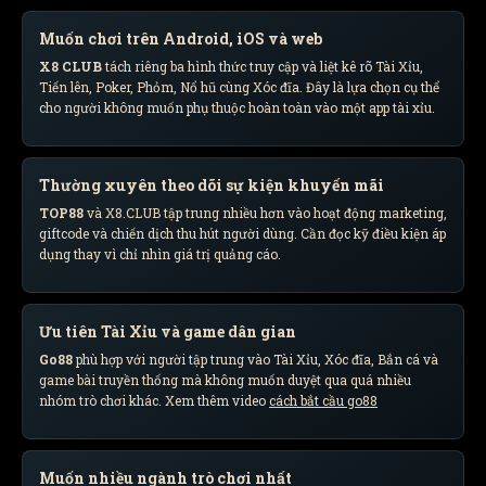
thể tải ứng dụng trực tiếp từ trang chủ cho iOS
hoặc Android - app
Hit Club
không có trên App
Muốn chơi trên Android, iOS và web
Store hay Google Play do chính sách của Apple
X8 CLUB
tách riêng ba hình thức truy cập và liệt kê rõ Tài Xỉu,
và Google đối với ứng dụng cờ bạc, vì vậy chỉ tải
Tiến lên, Poker, Phỏm, Nổ hũ cùng Xóc đĩa. Đây là lựa chọn cụ thể
cho người không muốn phụ thuộc hoàn toàn vào một app tài xỉu.
từ nguồn chính thức.
Nhấn nút "Đăng ký" ở góc trên bên phải. Ba
trường bắt buộc: tên đăng nhập, mật khẩu và số
Thường xuyên theo dõi sự kiện khuyến mãi
điện thoại.
TOP88
và X8.CLUB tập trung nhiều hơn vào hoạt động marketing,
giftcode và chiến dịch thu hút người dùng. Cần đọc kỹ điều kiện áp
Lưu ý kỹ thuật với người dùng điện thoại: tắt bộ
dụng thay vì chỉ nhìn giá trị quảng cáo.
gõ tiếng Việt (Telex hoặc VNI) trước khi nhập
mật khẩu. Bộ gõ tiếng Việt tự động chuyển đổi
một số ký tự, tạo ra mật khẩu khác với ý định và
Ưu tiên Tài Xỉu và game dân gian
dẫn đến không đăng nhập được ở lần tiếp theo.
Go88
phù hợp với người tập trung vào Tài Xỉu, Xóc đĩa, Bắn cá và
game bài truyền thống mà không muốn duyệt qua quá nhiều
Sau khi tạo xong tài khoản: xác minh số điện
nhóm trò chơi khác. Xem thêm video
cách bắt cầu go88
thoại ngay. Đây là bước nhiều người bỏ qua -
nhưng xác minh số điện thoại là điều kiện bắt
Muốn nhiều ngành trò chơi nhất
buộc để kích hoạt chức năng rút tiền. Không xác