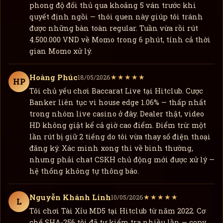
game không có cơ chế kiểm chứng tương đương.
phong độ đối thủ qua khoảng 5 ván trước khi
quyết định ngồi — thói quen này giúp tôi tránh
Nhóm mini game này phù hợp với người muốn
được những bàn toàn regular. Tuần vừa rồi rút
nhiều ván trong thời gian ngắn. Tuy nhiên đây
4.500.000 VND về Momo trong 6 phút, tính cả thời
cũng là điểm rủi ro: tốc độ nhanh khiến người
gian Momo xử lý.
chơi dễ vượt quá ngân sách dự tính nếu không
đặt giới hạn từ trước. Cổng game có tính năng
Hoàng Phúc
★★★★★
18/05/2026
HP
đặt giới hạn cá cược trong cài đặt tài khoản -
Tôi chủ yếu chơi Baccarat Live tại Hitclub. Cược
nên kích hoạt trước khi bắt đầu phiên chơi bất
Banker liên tục vì house edge 1.06% — thấp nhất
kỳ.
trong nhóm live casino ở đây. Dealer thật, video
HD không giật kể cả giờ cao điểm. Điểm trừ: một
Mini Poker trong
Hit Club
là phiên bản rút gọn
lần rút bị giữ 2 tiếng do tôi vừa thay số điện thoại
của Poker truyền thống, ván đấu nhanh hơn
đăng ký. Xác minh xong thì về bình thường,
nhưng chiến thuật đơn giản hơn - phù hợp người
nhưng phải chat CSKH chủ động mới được xử lý —
chơi cần làm quen với luật cơ bản trước khi vào
hệ thống không tự thông báo.
bàn lớn.
Nguyễn Khánh Linh
★★★★★
10/05/2026
L
Tôi chơi Tài Xỉu MD5 tại Hitclub từ năm 2022. Cơ
chế SHA-256 tôi đã tự kiểm tra nhiều lần — copy