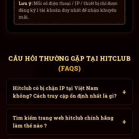
Nam hiện tại vốn không có cơ chế xác minh
Lưu ý:
Mỗi số điện thoại / IP / thiết bị chỉ được
tương đương.
đăng ký 1 tài khoản duy nhất để nhận khuyến
mãi.
Xóc Đĩa online và Mini Poker trong danh mục
mini game cũng áp dụng cơ chế tương tự, mặc
dù cách hiển thị Hash có thể khác nhau theo
từng tựa game.
CÂU HỎI THƯỜNG GẶP TẠI HITCLUB
(FAQS)
DANH MỤC TRÒ CHƠI TẠI HITCLUB
ĐA DẠNG
Hitclub có bị chặn IP tại Việt Nam
HitClub
hiện cung cấp hơn
20 tựa game
chia
không? Cách truy cập ổn định nhất là gì?
thành 3 nhóm chính. Mỗi nhóm phục vụ một
kiểu người chơi khác nhau - từ người muốn đối
Tìm kiếm trang web hitclub chính hãng
kháng chiến thuật đến người chỉ cần vài ván
làm thế nào ?
nhanh, và những ai tìm kiếm cơ hội jackpot tích
lũy lớn.