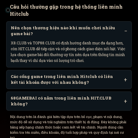
tích hợp chatbot 24/7 hướng dẫn lấy lại mật
Câu hỏi thường gặp trong hệ thống liên minh
khẩu qua số điện thoại đã xác minh, hoặc gửi
Hitclub
ticket để nhân viên kỹ thuật xử lý trực tiếp.
Nên chọn thương hiệu nào khi muốn chơi nhiều
Không chia sẻ thông tin tài khoản
HitClub
với
game bài?
bất kỳ ai - kể cả người tự xưng là nhân viên hỗ
X8.CLUB và TOP88.CLUB có định hướng danh mục đa dạng hơn,
trợ. Nhân viên chính thức của
Hit Club
không
còn HIT.CLUB dễ tiếp cận và có phong cách giao diện nổi bật. Việc
bao giờ yêu cầu mật khẩu qua kênh chat. Gặp
lựa chọn game bài đổi thưởng uy tín nên dựa trên thông tin minh
bạch thay vì chỉ dựa vào số lượng trò chơi.
yêu cầu này là dấu hiệu lừa đảo mạo danh.
ỨNG DỤNG MOBILE ĐỂ TẢI APP
Các cổng game trong liên minh Hitclub có liên
kết tài khoản được với nhau không?
HITCLUB VỀ ĐIỆN THOẠI
68GAMEBAI có nằm trong liên minh HIT.CLUB
HitClub
không có mặt trên App Store hay
không?
Google Play - đây là điểm khác biệt cần biết
trước khi tìm kiếm. Cổng game phân phối ứng
Nội dung trên là đánh giá biên tập dựa trên bố cục, phạm vi nội dung,
mức độ dễ sử dụng và trải nghiệm trên thiết bị di động. Đây không phải
dụng qua file APK tải trực tiếp từ trang chủ,
bảng xếp hạng chính thức hoặc cam kết về tài chính. Người dùng cần
tránh các ràng buộc kiểm duyệt của chợ ứng
kiểm tra tên miền, điều khoản, độ tuổi hợp pháp và quy định tại nơi cư
trú.