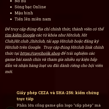
Nổ hũ
Sòng bạc Online
Mậu binh
Tiến lên miền nam
Để truy cập đúng địa chỉ chính thức, thành viên có thể
tìm kiếm Google
các từ khóa như Hitclub, Hit
Club,Hit.club ,1hitclub, tải app Hitclub hoặc đăng ký
Hitclub trên Google. Truy cập đúng Hitclub link chính
thức tại
https://caychoijk.shop
để trải nghiệm các
game bài xanh chín và tham gia nhiều sự kiện hấp
dẫn và nhận hàng loạt ưu đãi dành riêng cho hội viên
mới.
Giấy phép CEZA và SHA-256: kiểm chứng
trực tiếp
Phần lớn cổng game gắn logo "cấp phép" mà