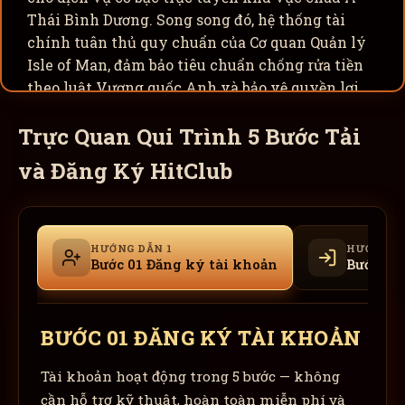
Thái Bình Dương. Song song đó, hệ thống tài
chính tuân thủ quy chuẩn của Cơ quan Quản lý
Isle of Man, đảm bảo tiêu chuẩn chống rửa tiền
theo luật Vương quốc Anh và bảo vệ quyền lợi
người chơi ở mức cao nhất.
Trực Quan Qui Trình 5 Bước Tải
Tính công bằng của từng ván chơi được kiểm
và Đăng Ký HitClub
định bởi hai tổ chức độc lập: iTech Labs (Costa
Rica) và BMM Testlabs - cả hai kiểm tra định kỳ
thuật toán sinh kết quả và tỷ lệ hoàn trả (RTP),
xác nhận không có can thiệp kỹ thuật từ phía
HƯỚNG DẪN 1
HƯỚNG D
nhà cái.
Bước 01 Đăng ký tài khoản
Bước 02
Về lịch sử thành lập:
Hitclub Entertainment
Group đăng ký hoạt động tại Malta
năm 2010
BƯỚC 01 ĐĂNG KÝ TÀI KHOẢN
theo tiêu chuẩn pháp lý châu Âu. Đến
năm 2018
,
thương hiệu mở rộng sang Đông Nam Á qua hợp
Tài khoản hoạt động trong 5 bước — không
tác với Suncity World - một trong những tập
cần hỗ trợ kỹ thuật, hoàn toàn miễn phí và