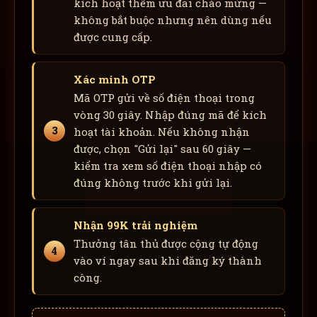
áp dụng cho toàn bộ ván Tài Xỉu MD5.
kích hoạt thêm ưu đãi chào mừng —
không bắt buộc nhưng nên dùng nếu
Cơ chế hoạt động cụ thể:
trước khi ván đấu bắt
được cung cấp.
đầu, hệ thống sinh ra một chuỗi mã hóa kết quả
(Hash) theo thuật toán
SHA-256
và hiển thị công
Xác minh OTP
khai trên màn hình. Khi ván kết thúc, chuỗi dữ
Mã OTP gửi về số điện thoại trong
liệu gốc chưa mã hóa được công bố kèm kết quả
vòng 30 giây. Nhập đúng mã để kích
xúc xắc. Người chơi sao chép chuỗi gốc này, dán
hoạt tài khoản. Nếu không nhận
vào bất kỳ công cụ MD5 kiểm tra trực tuyến nào
được, chọn "Gửi lại" sau 60 giây —
và tự mã hóa lại. Nếu kết quả trùng khớp với
kiểm tra xem số điện thoại nhập có
Hash đã hiển thị ban đầu - kết quả ván đó không
đúng không trước khi gửi lại.
thể bị thay đổi sau khi tiền đã đặt cược.
Thuật toán SHA-256 được dùng trong hệ thống
Nhận 99K trải nghiệm
Bitcoin và bảo mật ngân hàng quốc tế - không
Thưởng tân thủ được cộng tự động
phải công nghệ do
HitClub
tự phát triển mà là
vào ví ngay sau khi đăng ký thành
tiêu chuẩn mở, bất kỳ ai cũng có thể kiểm tra
công.
bằng công cụ miễn phí. Đây là điểm
Hit Club
vượt trội rõ ràng so với phần lớn cổng game Việt