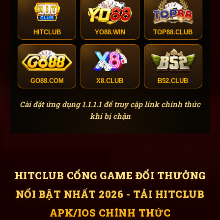
HITCLUB
YO88.WIN
TOP88.CLUB
GO88.COM
X8.CLUB
B52.CLUB
Cài đặt ứng dụng 1.1.1.1 để truy cập link chính thức
khi bị chặn
HITCLUB CỔNG GAME ĐỔI THƯỞNG
NỔI BẬT NHẤT 2026 - TẢI HITCLUB
APK/IOS CHÍNH THỨC