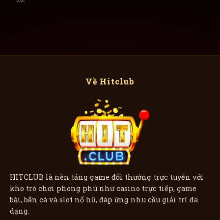
dụng chính thống.
Tải
Hit Club
trên Android
Truy cập
Hitclub
bằng trình duyệt điện thoại,
tìm nút
"Tải App"
ở góc trên màn hình. File
Về Hitclub
APK có dung lượng khoảng
35-40 MB
, tải về
trong
10-20 giây
với wifi thông thường.
Trước khi cài, Android yêu cầu bật thủ công một
quyền:
Vào
Cài đặt
→
Bảo mật
(hoặc
Quyền riêng tư
tùy dòng máy)
Bật
"Cài đặt ứng dụng không rõ nguồn gốc"
HITCLUB là nền tảng game đổi thưởng trực tuyến với
cho trình duyệt bạn đang dùng
kho trò chơi phong phú như casino trực tiếp, game
bài, bắn cá và slot nổ hũ, đáp ứng nhu cầu giải trí đa
Quay lại file APK vừa tải → nhấn
Cài đặt
dạng.
Sau cài xong, tắt lại quyền đó - không cần giữ